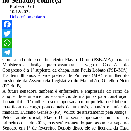
no Senado; conheça
Professor Gil
10/12/2022
Deixar Comentário
Facebook
Twitter
WhatsApp
Com a ida do senador eleito Flávio Dino (PSB-MA) para o
Telegram
Ministério da Justiça, quem assumirá sua vaga na Casa Alta do
Congresso é a 1ª suplente da chapa, Ana Paula Lobato (PSB-MA).
Ela tem 38 anos, é vice-prefeita de Pinheiro (MA) e mulher do
presidente da Assembleia Legislativa do Maranhão, Othelino Neto
(PC do B).
A futura senadora também é enfermeira e empresária do ramo de
aluguel de equipamentos e comércio de máquinas para construção.
Lobato foi a 1ª mulher a ser empossada como prefeita de Pinheiro,
mas ficou no cargo pouco mais de um mês, quando o titular do
mandato, Luciano Genésio (PP), voltou de afastamento pela Justiça.
Pelo trâmite oficial, Flávio Dino será empossado ministro nos
primeiros dias de 2023, mas será exonerado para assumir a vaga no
Senado, em 1º de fevereiro. Depois disso, ele se licencia da Casa