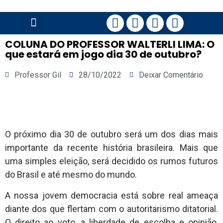
PÁGINA PRINCIPAL
COLUNA DO PROFESSOR WALTERLI LIMA: O
que estará em jogo dia 30 de outubro?
Professor Gil
28/10/2022
Deixar Comentário
O próximo dia 30 de outubro será um dos dias mais
importante da recente história brasileira. Mais que
uma simples eleição, será decidido os rumos futuros
do Brasil e até mesmo do mundo.
A nossa jovem democracia está sobre real ameaça
diante dos que flertam com o autoritarismo ditatorial.
O direito ao voto, a liberdade de escolha e opinião,