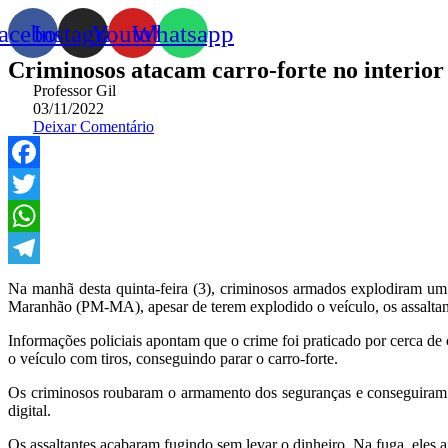
acebook
Instagram
Youtube
Whatsapp
Criminosos atacam carro-forte no interio
Professor Gil
03/11/2022
Deixar Comentário
Facebook
Twitter
WhatsApp
Telegram
Na manhã desta quinta-feira (3), criminosos armados explodiram u
Maranhão (PM-MA), apesar de terem explodido o veículo, os assaltant
Informações policiais apontam que o crime foi praticado por cerca d
o veículo com tiros, conseguindo parar o carro-forte.
Os criminosos roubaram o armamento dos seguranças e conseguiram exp
digital.
Os assaltantes acabaram fugindo sem levar o dinheiro. Na fuga, eles