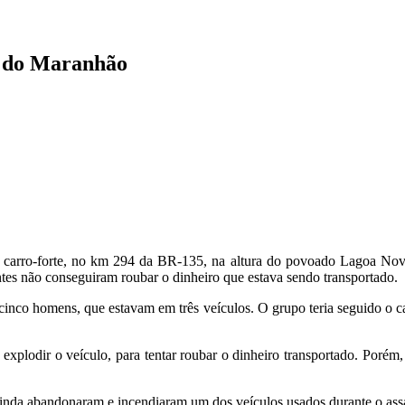
r do Maranhão
m carro-forte, no km 294 da BR-135, na altura do povoado Lagoa Nov
es não conseguiram roubar o dinheiro que estava sendo transportado.
e cinco homens, que estavam em três veículos. O grupo teria seguido o 
lodir o veículo, para tentar roubar o dinheiro transportado. Porém, e
 ainda abandonaram e incendiaram um dos veículos usados durante o assa