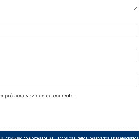
 a próxima vez que eu comentar.
t © 2024
Blog do Professor Gil
– Todos os Direitos Reservados. | Desenvolvido 