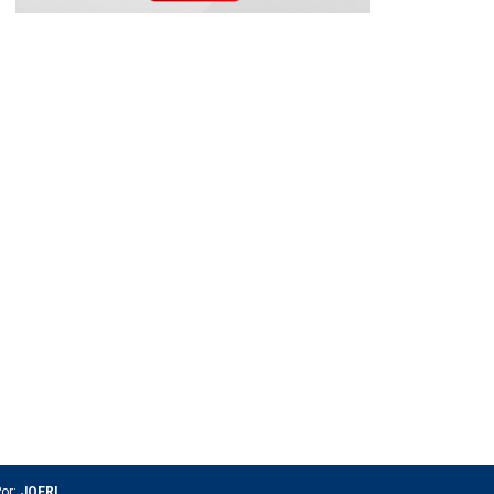
Por:
JOERI