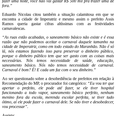
fazer uma noite, você não vai gastar R$ 500 mil pra trazer uma de
fora.”
Eduardo Nicolau citou também a situação calamitosa em que se
encontra a cidade de Imperatriz e mesmo assim o prefeito Assis
Ramos queria gastar cifras altíssimas com as festividades
carnavalescas.
“As ruas estão acabadas, o saneamento básico não existe e é essa
razão que não podemos aceitar o carnaval daquele tamanho na
cidade de Imperatriz, como em todo estado do Maranhão. Não é só
lá, nós estamos fazendo isso para preservar o dinheiro público,
porque o dinheiro público tem que ser gasto com as coisas mais
necessárias. Nós temos necessidade de saúde, educação,
saneamento básico. Nós não temos necessidade de carnaval.
Carnaval é bom? É! E cada um faz com o seu dinheiro.”
Ao ser questionado sobre a desobediência de prefeitos em relação à
Recomendação do MP, o procurador foi categórico:
“Eu vou ter que
apertar o prefeito, ele pode até fazer, se ele tiver hospital
funcionando a todo vapor, saneamento básico perfeito, nenhum
menino fora da escola, merenda escolar perfeita, se tiver tudo
ótimo, aí ele pode fazer o carnaval dele. Se não tiver e desobedecer,
vou processar”.
Assista: