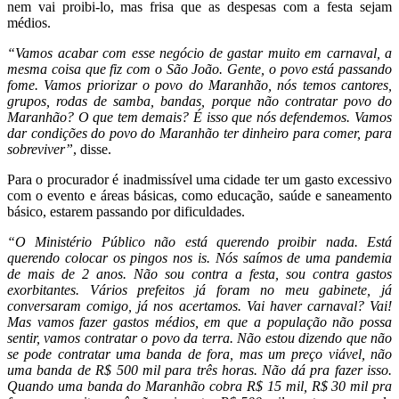
nem vai proibi-lo, mas frisa que as despesas com a festa sejam
médios.
“Vamos acabar com esse negócio de gastar muito em carnaval, a
mesma coisa que fiz com o São João. Gente, o povo está passando
fome. Vamos priorizar o povo do Maranhão, nós temos cantores,
grupos, rodas de samba, bandas, porque não contratar povo do
Maranhão? O que tem demais? É isso que nós defendemos. Vamos
dar condições do povo do Maranhão ter dinheiro para comer, para
sobreviver”
, disse.
Para o procurador é inadmissível uma cidade ter um gasto excessivo
com o evento e áreas básicas, como educação, saúde e saneamento
básico, estarem passando por dificuldades.
“O Ministério Público não está querendo proibir nada. Está
querendo colocar os pingos nos is. Nós saímos de uma pandemia
de mais de 2 anos. Não sou contra a festa, sou contra gastos
exorbitantes. Vários prefeitos já foram no meu gabinete, já
conversaram comigo, já nos acertamos. Vai haver carnaval? Vai!
Mas vamos fazer gastos médios, em que a população não possa
sentir, vamos contratar o povo da terra. Não estou dizendo que não
se pode contratar uma banda de fora, mas um preço viável, não
uma banda de R$ 500 mil para três horas. Não dá pra fazer isso.
Quando uma banda do Maranhão cobra R$ 15 mil, R$ 30 mil pra