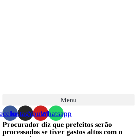
Skip
to
content
Menu
acebook
Instagram
Youtube
Whatsapp
Procurador diz que prefeitos serão
processados se tiver gastos altos com o