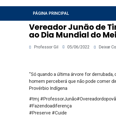
PÁGINA PRINCIPAL
Vereador Junão de 
ao Dia Mundial do Me
Professor Gil
05/06/2022
Deixar C
“Só quando a última árvore for derrubada, o
homem perceberá que não pode comer din
Provérbio Indígena
#tmj #ProfessorJunão#Overeadordopovã
#Fazendoadiferença
#Preserve #Cuide