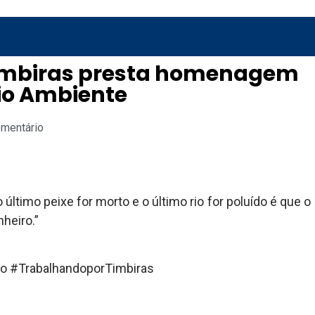
Timbiras presta homenagem
io Ambiente
omentário
 último peixe for morto e o último rio for poluído é que o
heiro.”
o #TrabalhandoporTimbiras